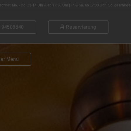
öffnet: Mo. - Do. 12-14 Uhr & ab 17:30 Uhr | Fr. & Sa. ab 17:30 Uhr | So. geschlos
 94508840
Reservierung
er Menü